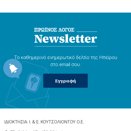
Το καθημερɩνό ενημερωτɩκό δελτίο της Ηπείρου
στο email σου.
ΙΔΙΟΚΤΗΣΙΑ: Ι. & Ε. ΚΟΥΤΣΟΛΙΟΝΤΟΥ Ο.Ε.