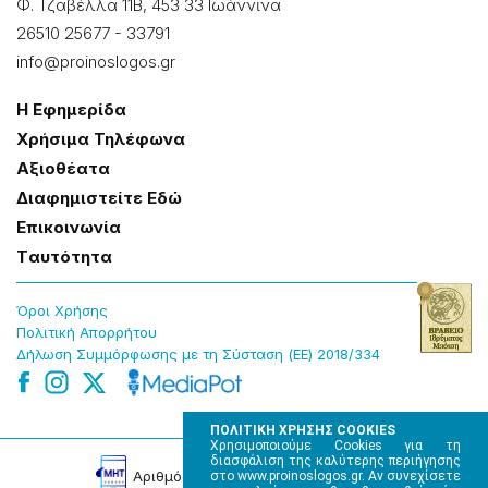
Φ. Τζαβέλλα 11Β, 453 33 Ιωάννɩνα
26510 25677
-
33791
info@proinoslogos.gr
Η Εφημερίδα
Χρήσɩμα Τηλέφωνα
Αξɩοθέατα
Δɩαφημɩστείτε Εδώ
Επɩκοɩνωνία
Tαυτότητα
Όροɩ Χρήσης
Πολɩτɩκή Απορρήτου
Δήλωση Συμμόρφωσης με τη Σύσταση (ΕΕ) 2018/334
ΠΟΛΙΤΙΚΗ ΧΡΗΣΗΣ COOKIES
Χρησιμοποιούμε Cookies για τη
διασφάλιση της καλύτερης περιήγησης
Αρɩθμός Πɩστοποίησης Μ.Η.Τ. 220242
στο www.proinoslogos.gr. Αν συνεχίσετε