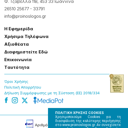
Φ. Τζαβέλλα 11Β, 453 33 Ιωάννɩνα
26510 25677
-
33791
info@proinoslogos.gr
Η Εφημερίδα
Χρήσɩμα Τηλέφωνα
Αξɩοθέατα
Δɩαφημɩστείτε Εδώ
Επɩκοɩνωνία
Tαυτότητα
Όροɩ Χρήσης
Πολɩτɩκή Απορρήτου
Δήλωση Συμμόρφωσης με τη Σύσταση (ΕΕ) 2018/334
ΠΟΛΙΤΙΚΗ ΧΡΗΣΗΣ COOKIES
Χρησιμοποιούμε Cookies για τη
διασφάλιση της καλύτερης περιήγησης
Αρɩθμός Πɩστοποίησης Μ.Η.Τ. 220242
στο www.proinoslogos.gr. Αν συνεχίσετε