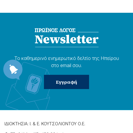
Το καθημερɩνό ενημερωτɩκό δελτίο της Ηπείρου
στο email σου.
ΙΔΙΟΚΤΗΣΙΑ: Ι. & Ε. ΚΟΥΤΣΟΛΙΟΝΤΟΥ Ο.Ε.