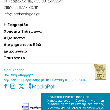
Φ. Τζαβέλλα 11Β, 453 33 Ιωάννɩνα
26510 25677
-
33791
info@proinoslogos.gr
Η Εφημερίδα
Χρήσɩμα Τηλέφωνα
Αξɩοθέατα
Δɩαφημɩστείτε Εδώ
Επɩκοɩνωνία
Tαυτότητα
Όροɩ Χρήσης
Πολɩτɩκή Απορρήτου
Δήλωση Συμμόρφωσης με τη Σύσταση (ΕΕ) 2018/334
ΠΟΛΙΤΙΚΗ ΧΡΗΣΗΣ COOKIES
Χρησιμοποιούμε Cookies για τη
διασφάλιση της καλύτερης περιήγησης
Αρɩθμός Πɩστοποίησης Μ.Η.Τ. 220242
στο www.proinoslogos.gr. Αν συνεχίσετε