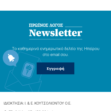
Το καθημερɩνό ενημερωτɩκό δελτίο της Ηπείρου
στο email σου.
ΙΔΙΟΚΤΗΣΙΑ: Ι. & Ε. ΚΟΥΤΣΟΛΙΟΝΤΟΥ Ο.Ε.