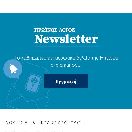
Το καθημερɩνό ενημερωτɩκό δελτίο της Ηπείρου
στο email σου.
ΙΔΙΟΚΤΗΣΙΑ: Ι. & Ε. ΚΟΥΤΣΟΛΙΟΝΤΟΥ Ο.Ε.