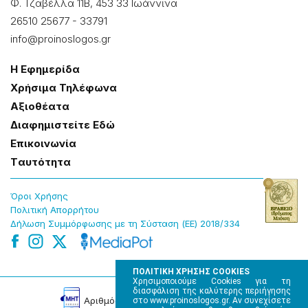
Φ. Τζαβέλλα 11Β, 453 33 Ιωάννɩνα
26510 25677
-
33791
info@proinoslogos.gr
Η Εφημερίδα
Χρήσɩμα Τηλέφωνα
Αξɩοθέατα
Δɩαφημɩστείτε Εδώ
Επɩκοɩνωνία
Tαυτότητα
Όροɩ Χρήσης
Πολɩτɩκή Απορρήτου
Δήλωση Συμμόρφωσης με τη Σύσταση (ΕΕ) 2018/334
ΠΟΛΙΤΙΚΗ ΧΡΗΣΗΣ COOKIES
Χρησιμοποιούμε Cookies για τη
διασφάλιση της καλύτερης περιήγησης
Αρɩθμός Πɩστοποίησης Μ.Η.Τ. 220242
στο www.proinoslogos.gr. Αν συνεχίσετε