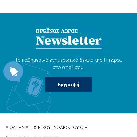
Το καθημερɩνό ενημερωτɩκό δελτίο της Ηπείρου
στο email σου.
ΙΔΙΟΚΤΗΣΙΑ: Ι. & Ε. ΚΟΥΤΣΟΛΙΟΝΤΟΥ Ο.Ε.