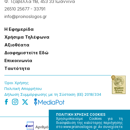
Φ. Τζαβέλλα 11Β, 453 33 Ιωάννɩνα
26510 25677
-
33791
info@proinoslogos.gr
Η Εφημερίδα
Χρήσɩμα Τηλέφωνα
Αξɩοθέατα
Δɩαφημɩστείτε Εδώ
Επɩκοɩνωνία
Tαυτότητα
Όροɩ Χρήσης
Πολɩτɩκή Απορρήτου
Δήλωση Συμμόρφωσης με τη Σύσταση (ΕΕ) 2018/334
ΠΟΛΙΤΙΚΗ ΧΡΗΣΗΣ COOKIES
Χρησιμοποιούμε Cookies για τη
διασφάλιση της καλύτερης περιήγησης
Αρɩθμός Πɩστοποίησης Μ.Η.Τ. 220242
στο www.proinoslogos.gr. Αν συνεχίσετε