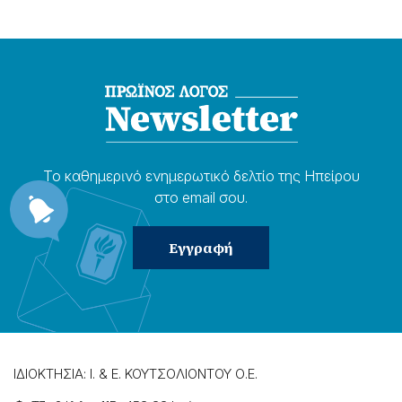
Το καθημερɩνό ενημερωτɩκό δελτίο της Ηπείρου
στο email σου.
ΙΔΙΟΚΤΗΣΙΑ: Ι. & Ε. ΚΟΥΤΣΟΛΙΟΝΤΟΥ Ο.Ε.