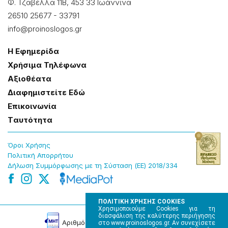
Φ. Τζαβέλλα 11Β, 453 33 Ιωάννɩνα
26510 25677
-
33791
info@proinoslogos.gr
Η Εφημερίδα
Χρήσɩμα Τηλέφωνα
Αξɩοθέατα
Δɩαφημɩστείτε Εδώ
Επɩκοɩνωνία
Tαυτότητα
Όροɩ Χρήσης
Πολɩτɩκή Απορρήτου
Δήλωση Συμμόρφωσης με τη Σύσταση (ΕΕ) 2018/334
ΠΟΛΙΤΙΚΗ ΧΡΗΣΗΣ COOKIES
Χρησιμοποιούμε Cookies για τη
διασφάλιση της καλύτερης περιήγησης
Αρɩθμός Πɩστοποίησης Μ.Η.Τ. 220242
στο www.proinoslogos.gr. Αν συνεχίσετε