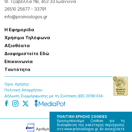
Φ. Τζαβέλλα 11Β, 453 33 Ιωάννɩνα
26510 25677
-
33791
info@proinoslogos.gr
Η Εφημερίδα
Χρήσɩμα Τηλέφωνα
Αξɩοθέατα
Δɩαφημɩστείτε Εδώ
Επɩκοɩνωνία
Tαυτότητα
Όροɩ Χρήσης
Πολɩτɩκή Απορρήτου
Δήλωση Συμμόρφωσης με τη Σύσταση (ΕΕ) 2018/334
ΠΟΛΙΤΙΚΗ ΧΡΗΣΗΣ COOKIES
Χρησιμοποιούμε Cookies για τη
διασφάλιση της καλύτερης περιήγησης
Αρɩθμός Πɩστοποίησης Μ.Η.Τ. 220242
στο www.proinoslogos.gr. Αν συνεχίσετε