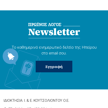
Το καθημερɩνό ενημερωτɩκό δελτίο της Ηπείρου
στο email σου.
ΙΔΙΟΚΤΗΣΙΑ: Ι. & Ε. ΚΟΥΤΣΟΛΙΟΝΤΟΥ Ο.Ε.