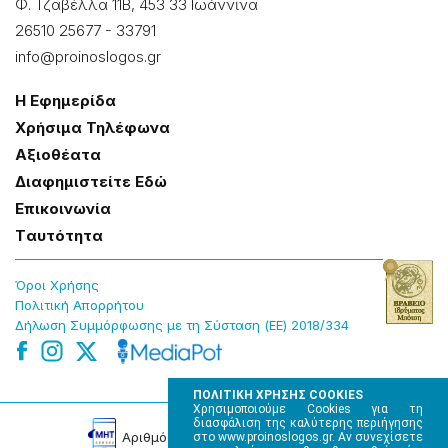
Φ. Τζαβέλλα 11Β, 453 33 Ιωάννɩνα
26510 25677
-
33791
info@proinoslogos.gr
Η Εφημερίδα
Χρήσɩμα Τηλέφωνα
Αξɩοθέατα
Δɩαφημɩστείτε Εδώ
Επɩκοɩνωνία
Tαυτότητα
Όροɩ Χρήσης
Πολɩτɩκή Απορρήτου
Δήλωση Συμμόρφωσης με τη Σύσταση (ΕΕ) 2018/334
ΠΟΛΙΤΙΚΗ ΧΡΗΣΗΣ COOKIES
Χρησιμοποιούμε Cookies για τη
διασφάλιση της καλύτερης περιήγησης
Αρɩθμός Πɩστοποίησης Μ.Η.Τ. 220242
στο www.proinoslogos.gr. Αν συνεχίσετε