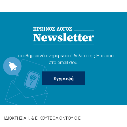
Το καθημερɩνό ενημερωτɩκό δελτίο της Ηπείρου
στο email σου.
ΙΔΙΟΚΤΗΣΙΑ: Ι. & Ε. ΚΟΥΤΣΟΛΙΟΝΤΟΥ Ο.Ε.