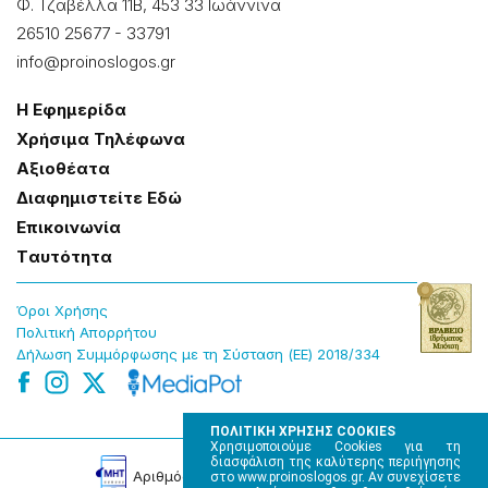
Φ. Τζαβέλλα 11Β, 453 33 Ιωάννɩνα
26510 25677
-
33791
info@proinoslogos.gr
Η Εφημερίδα
Χρήσɩμα Τηλέφωνα
Αξɩοθέατα
Δɩαφημɩστείτε Εδώ
Επɩκοɩνωνία
Tαυτότητα
Όροɩ Χρήσης
Πολɩτɩκή Απορρήτου
Δήλωση Συμμόρφωσης με τη Σύσταση (ΕΕ) 2018/334
ΠΟΛΙΤΙΚΗ ΧΡΗΣΗΣ COOKIES
Χρησιμοποιούμε Cookies για τη
διασφάλιση της καλύτερης περιήγησης
Αρɩθμός Πɩστοποίησης Μ.Η.Τ. 220242
στο www.proinoslogos.gr. Αν συνεχίσετε