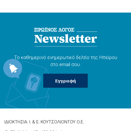
Το καθημερɩνό ενημερωτɩκό δελτίο της Ηπείρου
στο email σου.
ΙΔΙΟΚΤΗΣΙΑ: Ι. & Ε. ΚΟΥΤΣΟΛΙΟΝΤΟΥ Ο.Ε.