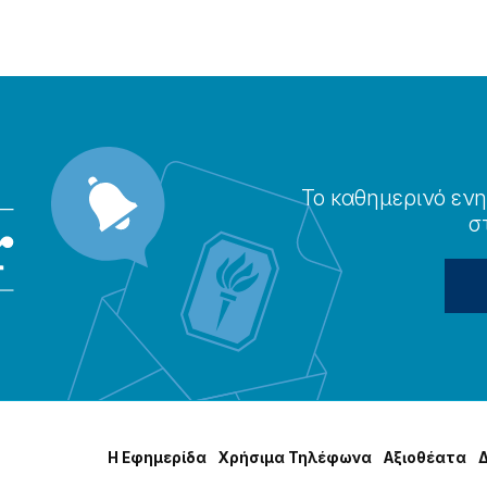
Το καθημερɩνό ενη
σ
Η Εφημερίδα
Χρήσɩμα Τηλέφωνα
Αξɩοθέατα