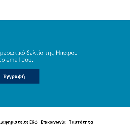
μερωτɩκό δελτίο της Ηπείρου
το email σου.
Δɩαφημɩστείτε Εδώ
Επɩκοɩνωνία
Tαυτότητα