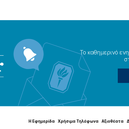
Το καθημερɩνό ενη
σ
Η Εφημερίδα
Χρήσɩμα Τηλέφωνα
Αξɩοθέατα