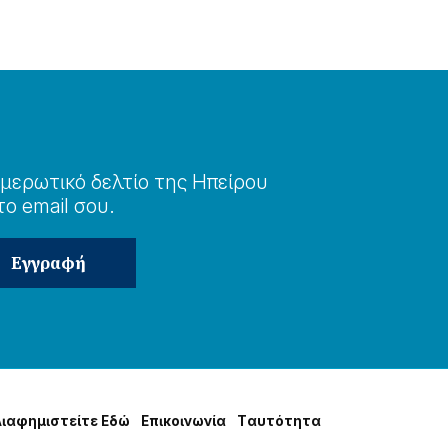
μερωτɩκό δελτίο της Ηπείρου
το email σου.
Δɩαφημɩστείτε Εδώ
Επɩκοɩνωνία
Tαυτότητα