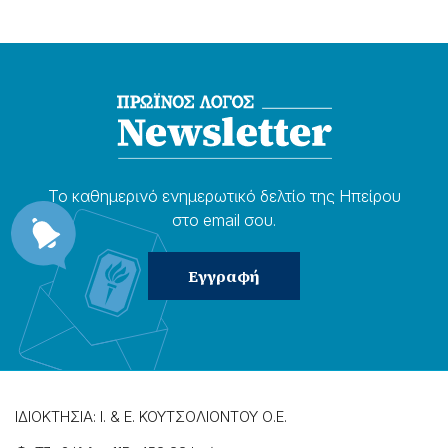
Το καθημερɩνό ενημερωτɩκό δελτίο της Ηπείρου
στο email σου.
ΙΔΙΟΚΤΗΣΙΑ: Ι. & Ε. ΚΟΥΤΣΟΛΙΟΝΤΟΥ Ο.Ε.