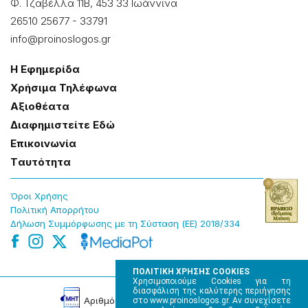
Φ. Τζαβέλλα 11Β, 453 33 Ιωάννɩνα
26510 25677
-
33791
info@proinoslogos.gr
Η Εφημερίδα
Χρήσɩμα Τηλέφωνα
Αξɩοθέατα
Δɩαφημɩστείτε Εδώ
Επɩκοɩνωνία
Tαυτότητα
Όροɩ Χρήσης
Πολɩτɩκή Απορρήτου
Δήλωση Συμμόρφωσης με τη Σύσταση (ΕΕ) 2018/334
ΠΟΛΙΤΙΚΗ ΧΡΗΣΗΣ COOKIES
Χρησιμοποιούμε Cookies για τη
διασφάλιση της καλύτερης περιήγησης
Αρɩθμός Πɩστοποίησης Μ.Η.Τ. 220242
στο www.proinoslogos.gr. Αν συνεχίσετε