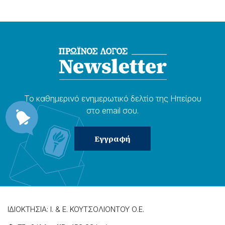
Το καθημερɩνό ενημερωτɩκό δελτίο της Ηπείρου
στο email σου.
ΙΔΙΟΚΤΗΣΙΑ: Ι. & Ε. ΚΟΥΤΣΟΛΙΟΝΤΟΥ Ο.Ε.