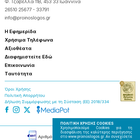
Φ. Τζαβέλλα 11Β, 453 33 Ιωάννɩνα
26510 25677
-
33791
info@proinoslogos.gr
Η Εφημερίδα
Χρήσɩμα Τηλέφωνα
Αξɩοθέατα
Δɩαφημɩστείτε Εδώ
Επɩκοɩνωνία
Tαυτότητα
Όροɩ Χρήσης
Πολɩτɩκή Απορρήτου
Δήλωση Συμμόρφωσης με τη Σύσταση (ΕΕ) 2018/334
ΠΟΛΙΤΙΚΗ ΧΡΗΣΗΣ COOKIES
Χρησιμοποιούμε Cookies για τη
διασφάλιση της καλύτερης περιήγησης
Αρɩθμός Πɩστοποίησης Μ.Η.Τ. 220242
στο www.proinoslogos.gr. Αν συνεχίσετε