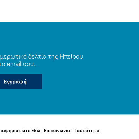
μερωτɩκό δελτίο της Ηπείρου
το email σου.
Δɩαφημɩστείτε Εδώ
Επɩκοɩνωνία
Tαυτότητα