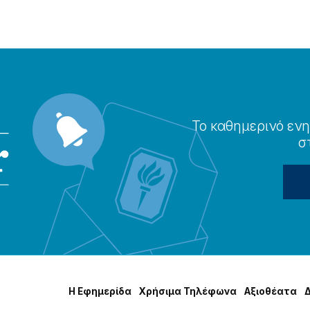
Το καθημερɩνό ενη
σ
Η Εφημερίδα
Χρήσɩμα Τηλέφωνα
Αξɩοθέατα