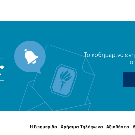
Το καθημερɩνό ενη
σ
Η Εφημερίδα
Χρήσɩμα Τηλέφωνα
Αξɩοθέατα