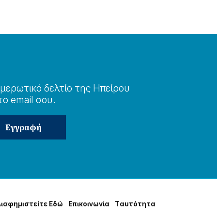
μερωτɩκό δελτίο της Ηπείρου
το email σου.
Δɩαφημɩστείτε Εδώ
Επɩκοɩνωνία
Tαυτότητα