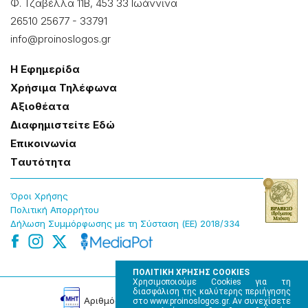
Φ. Τζαβέλλα 11Β, 453 33 Ιωάννɩνα
26510 25677
-
33791
info@proinoslogos.gr
Η Εφημερίδα
Χρήσɩμα Τηλέφωνα
Αξɩοθέατα
Δɩαφημɩστείτε Εδώ
Επɩκοɩνωνία
Tαυτότητα
Όροɩ Χρήσης
Πολɩτɩκή Απορρήτου
Δήλωση Συμμόρφωσης με τη Σύσταση (ΕΕ) 2018/334
ΠΟΛΙΤΙΚΗ ΧΡΗΣΗΣ COOKIES
Χρησιμοποιούμε Cookies για τη
διασφάλιση της καλύτερης περιήγησης
Αρɩθμός Πɩστοποίησης Μ.Η.Τ. 220242
στο www.proinoslogos.gr. Αν συνεχίσετε