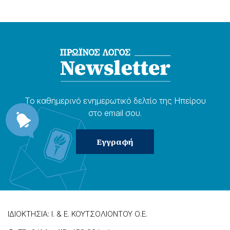
Το καθημερɩνό ενημερωτɩκό δελτίο της Ηπείρου
στο email σου.
ΙΔΙΟΚΤΗΣΙΑ: Ι. & Ε. ΚΟΥΤΣΟΛΙΟΝΤΟΥ Ο.Ε.