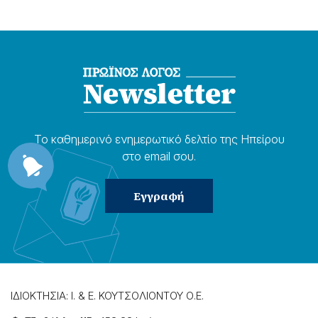
Το καθημερɩνό ενημερωτɩκό δελτίο της Ηπείρου
στο email σου.
ΙΔΙΟΚΤΗΣΙΑ: Ι. & Ε. ΚΟΥΤΣΟΛΙΟΝΤΟΥ Ο.Ε.