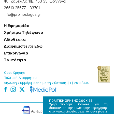
Φ. Τζαβέλλα 11Β, 453 33 Ιωάννɩνα
26510 25677
-
33791
info@proinoslogos.gr
Η Εφημερίδα
Χρήσɩμα Τηλέφωνα
Αξɩοθέατα
Δɩαφημɩστείτε Εδώ
Επɩκοɩνωνία
Tαυτότητα
Όροɩ Χρήσης
Πολɩτɩκή Απορρήτου
Δήλωση Συμμόρφωσης με τη Σύσταση (ΕΕ) 2018/334
ΠΟΛΙΤΙΚΗ ΧΡΗΣΗΣ COOKIES
Χρησιμοποιούμε Cookies για τη
διασφάλιση της καλύτερης περιήγησης
Αρɩθμός Πɩστοποίησης Μ.Η.Τ. 220242
στο www.proinoslogos.gr. Αν συνεχίσετε