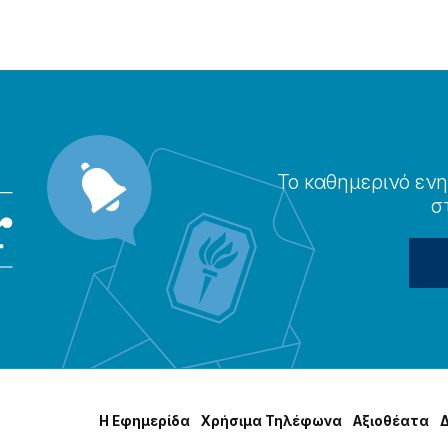
Το καθημερɩνό ενη
σ
Η Εφημερίδα
Χρήσɩμα Τηλέφωνα
Αξɩοθέατα