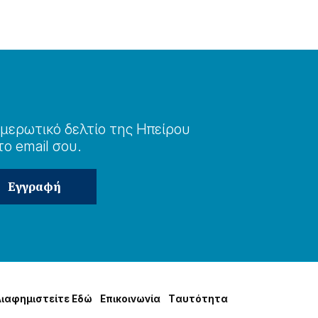
μερωτɩκό δελτίο της Ηπείρου
το email σου.
Δɩαφημɩστείτε Εδώ
Επɩκοɩνωνία
Tαυτότητα