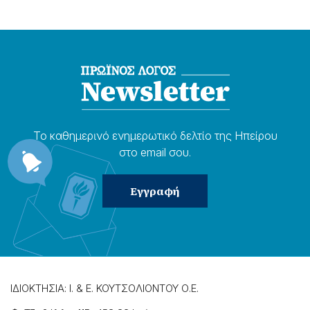
Το καθημερɩνό ενημερωτɩκό δελτίο της Ηπείρου
στο email σου.
ΙΔΙΟΚΤΗΣΙΑ: Ι. & Ε. ΚΟΥΤΣΟΛΙΟΝΤΟΥ Ο.Ε.