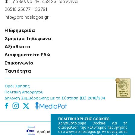
Φ. Τζαβέλλα 11Β, 453 33 Ιωάννɩνα
26510 25677
-
33791
info@proinoslogos.gr
Η Εφημερίδα
Χρήσɩμα Τηλέφωνα
Αξɩοθέατα
Δɩαφημɩστείτε Εδώ
Επɩκοɩνωνία
Tαυτότητα
Όροɩ Χρήσης
Πολɩτɩκή Απορρήτου
Δήλωση Συμμόρφωσης με τη Σύσταση (ΕΕ) 2018/334
ΠΟΛΙΤΙΚΗ ΧΡΗΣΗΣ COOKIES
Χρησιμοποιούμε Cookies για τη
διασφάλιση της καλύτερης περιήγησης
Αρɩθμός Πɩστοποίησης Μ.Η.Τ. 220242
στο www.proinoslogos.gr. Αν συνεχίσετε