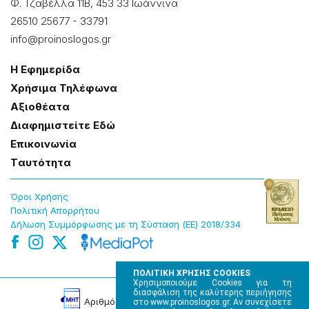
Φ. Τζαβέλλα 11Β, 453 33 Ιωάννɩνα
26510 25677
-
33791
info@proinoslogos.gr
Η Εφημερίδα
Χρήσɩμα Τηλέφωνα
Αξɩοθέατα
Δɩαφημɩστείτε Εδώ
Επɩκοɩνωνία
Tαυτότητα
Όροɩ Χρήσης
Πολɩτɩκή Απορρήτου
Δήλωση Συμμόρφωσης με τη Σύσταση (ΕΕ) 2018/334
ΠΟΛΙΤΙΚΗ ΧΡΗΣΗΣ COOKIES
Χρησιμοποιούμε Cookies για τη
διασφάλιση της καλύτερης περιήγησης
Αρɩθμός Πɩστοποίησης Μ.Η.Τ. 220242
στο www.proinoslogos.gr. Αν συνεχίσετε