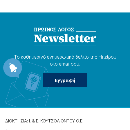
Το καθημερɩνό ενημερωτɩκό δελτίο της Ηπείρου
στο email σου.
ΙΔΙΟΚΤΗΣΙΑ: Ι. & Ε. ΚΟΥΤΣΟΛΙΟΝΤΟΥ Ο.Ε.