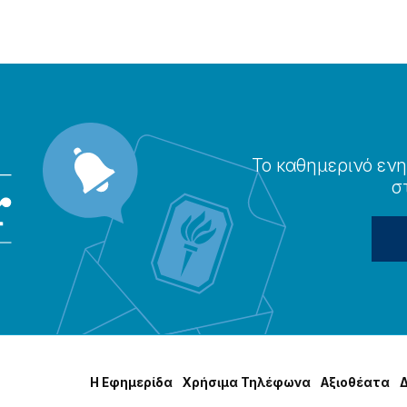
Το καθημερɩνό ενη
σ
Η Εφημερίδα
Χρήσɩμα Τηλέφωνα
Αξɩοθέατα