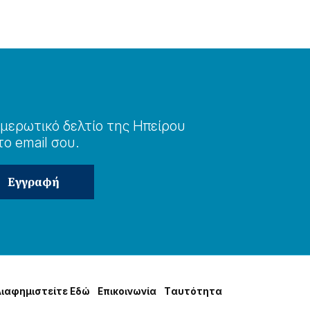
μερωτɩκό δελτίο της Ηπείρου
το email σου.
Δɩαφημɩστείτε Εδώ
Επɩκοɩνωνία
Tαυτότητα