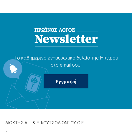
Το καθημερɩνό ενημερωτɩκό δελτίο της Ηπείρου
στο email σου.
ΙΔΙΟΚΤΗΣΙΑ: Ι. & Ε. ΚΟΥΤΣΟΛΙΟΝΤΟΥ Ο.Ε.