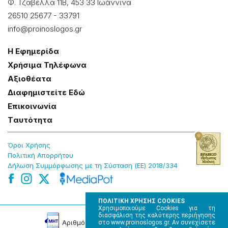
Φ. Τζαβέλλα 11Β, 453 33 Ιωάννɩνα
26510 25677
-
33791
info@proinoslogos.gr
Η Εφημερίδα
Χρήσɩμα Τηλέφωνα
Αξɩοθέατα
Δɩαφημɩστείτε Εδώ
Επɩκοɩνωνία
Tαυτότητα
Όροɩ Χρήσης
Πολɩτɩκή Απορρήτου
Δήλωση Συμμόρφωσης με τη Σύσταση (ΕΕ) 2018/334
ΠΟΛΙΤΙΚΗ ΧΡΗΣΗΣ COOKIES
Χρησιμοποιούμε Cookies για τη
διασφάλιση της καλύτερης περιήγησης
Αρɩθμός Πɩστοποίησης Μ.Η.Τ. 220242
στο www.proinoslogos.gr. Αν συνεχίσετε