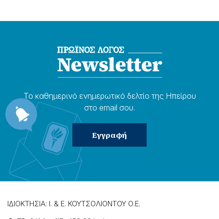
Το καθημερɩνό ενημερωτɩκό δελτίο της Ηπείρου
στο email σου.
ΙΔΙΟΚΤΗΣΙΑ: Ι. & Ε. ΚΟΥΤΣΟΛΙΟΝΤΟΥ Ο.Ε.