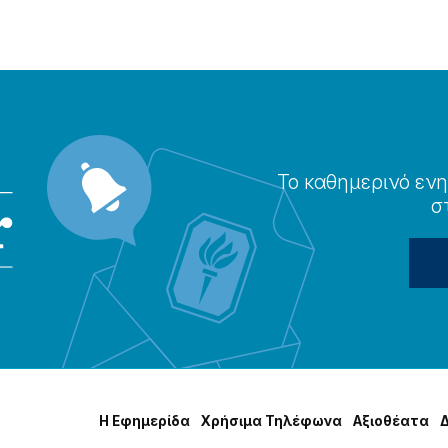
Το καθημερɩνό ενη
σ
Η Εφημερίδα
Χρήσɩμα Τηλέφωνα
Αξɩοθέατα