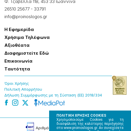
Φ. Τζαβέλλα 11Β, 453 33 Ιωάννɩνα
26510 25677
-
33791
info@proinoslogos.gr
Η Εφημερίδα
Χρήσɩμα Τηλέφωνα
Αξɩοθέατα
Δɩαφημɩστείτε Εδώ
Επɩκοɩνωνία
Tαυτότητα
Όροɩ Χρήσης
Πολɩτɩκή Απορρήτου
Δήλωση Συμμόρφωσης με τη Σύσταση (ΕΕ) 2018/334
ΠΟΛΙΤΙΚΗ ΧΡΗΣΗΣ COOKIES
Χρησιμοποιούμε Cookies για τη
διασφάλιση της καλύτερης περιήγησης
Αρɩθμός Πɩστοποίησης Μ.Η.Τ. 220242
στο www.proinoslogos.gr. Αν συνεχίσετε