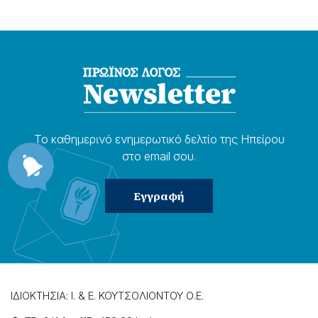
Το καθημερɩνό ενημερωτɩκό δελτίο της Ηπείρου
στο email σου.
ΙΔΙΟΚΤΗΣΙΑ: Ι. & Ε. ΚΟΥΤΣΟΛΙΟΝΤΟΥ Ο.Ε.