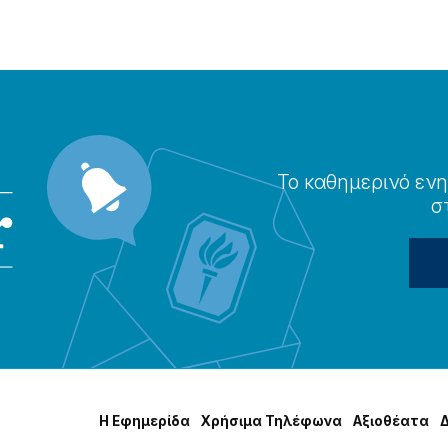
Το καθημερɩνό ενη
σ
Η Εφημερίδα
Χρήσɩμα Τηλέφωνα
Αξɩοθέατα