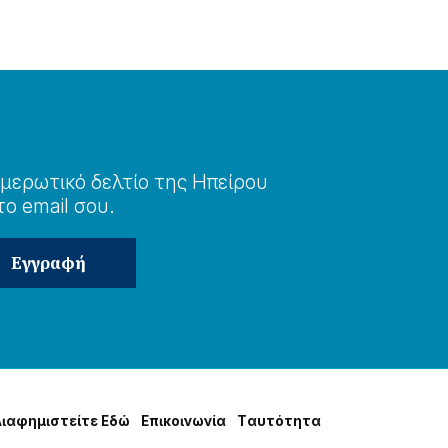
μερωτɩκό δελτίο της Ηπείρου
το email σου.
Δɩαφημɩστείτε Εδώ
Επɩκοɩνωνία
Tαυτότητα