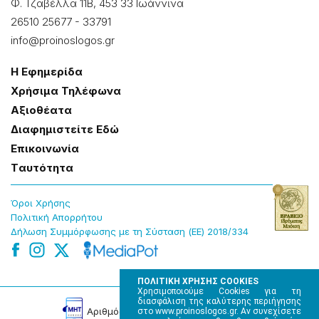
Φ. Τζαβέλλα 11Β, 453 33 Ιωάννɩνα
26510 25677
-
33791
info@proinoslogos.gr
Η Εφημερίδα
Χρήσɩμα Τηλέφωνα
Αξɩοθέατα
Δɩαφημɩστείτε Εδώ
Επɩκοɩνωνία
Tαυτότητα
Όροɩ Χρήσης
Πολɩτɩκή Απορρήτου
Δήλωση Συμμόρφωσης με τη Σύσταση (ΕΕ) 2018/334
ΠΟΛΙΤΙΚΗ ΧΡΗΣΗΣ COOKIES
Χρησιμοποιούμε Cookies για τη
διασφάλιση της καλύτερης περιήγησης
Αρɩθμός Πɩστοποίησης Μ.Η.Τ. 220242
στο www.proinoslogos.gr. Αν συνεχίσετε