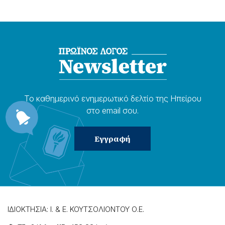
Το καθημερɩνό ενημερωτɩκό δελτίο της Ηπείρου
στο email σου.
ΙΔΙΟΚΤΗΣΙΑ: Ι. & Ε. ΚΟΥΤΣΟΛΙΟΝΤΟΥ Ο.Ε.