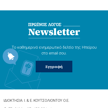
Το καθημερɩνό ενημερωτɩκό δελτίο της Ηπείρου
στο email σου.
ΙΔΙΟΚΤΗΣΙΑ: Ι. & Ε. ΚΟΥΤΣΟΛΙΟΝΤΟΥ Ο.Ε.