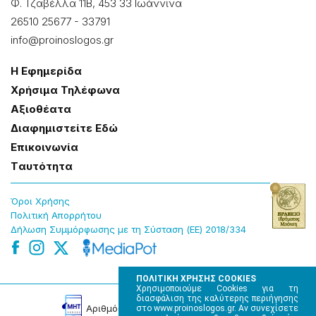
Φ. Τζαβέλλα 11Β, 453 33 Ιωάννɩνα
26510 25677
-
33791
info@proinoslogos.gr
Η Εφημερίδα
Χρήσɩμα Τηλέφωνα
Αξɩοθέατα
Δɩαφημɩστείτε Εδώ
Επɩκοɩνωνία
Tαυτότητα
Όροɩ Χρήσης
Πολɩτɩκή Απορρήτου
Δήλωση Συμμόρφωσης με τη Σύσταση (ΕΕ) 2018/334
ΠΟΛΙΤΙΚΗ ΧΡΗΣΗΣ COOKIES
Χρησιμοποιούμε Cookies για τη
διασφάλιση της καλύτερης περιήγησης
Αρɩθμός Πɩστοποίησης Μ.Η.Τ. 220242
στο www.proinoslogos.gr. Αν συνεχίσετε