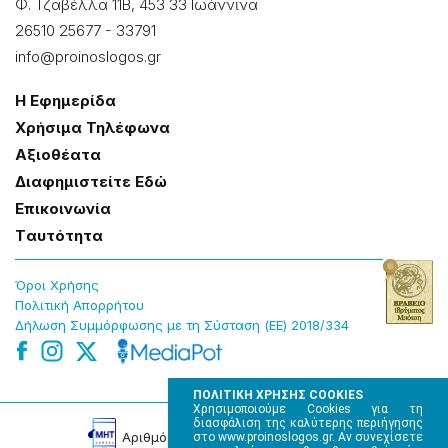
Φ. Τζαβέλλα 11Β, 453 33 Ιωάννɩνα
26510 25677
-
33791
info@proinoslogos.gr
Η Εφημερίδα
Χρήσɩμα Τηλέφωνα
Αξɩοθέατα
Δɩαφημɩστείτε Εδώ
Επɩκοɩνωνία
Tαυτότητα
Όροɩ Χρήσης
Πολɩτɩκή Απορρήτου
Δήλωση Συμμόρφωσης με τη Σύσταση (ΕΕ) 2018/334
ΠΟΛΙΤΙΚΗ ΧΡΗΣΗΣ COOKIES
Χρησιμοποιούμε Cookies για τη
διασφάλιση της καλύτερης περιήγησης
Αρɩθμός Πɩστοποίησης Μ.Η.Τ. 220242
στο www.proinoslogos.gr. Αν συνεχίσετε