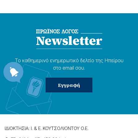
Το καθημερɩνό ενημερωτɩκό δελτίο της Ηπείρου
στο email σου.
ΙΔΙΟΚΤΗΣΙΑ: Ι. & Ε. ΚΟΥΤΣΟΛΙΟΝΤΟΥ Ο.Ε.