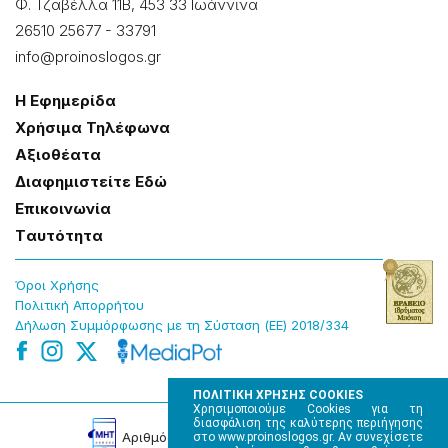
Φ. Τζαβέλλα 11Β, 453 33 Ιωάννɩνα
26510 25677
-
33791
info@proinoslogos.gr
Η Εφημερίδα
Χρήσɩμα Τηλέφωνα
Αξɩοθέατα
Δɩαφημɩστείτε Εδώ
Επɩκοɩνωνία
Tαυτότητα
Όροɩ Χρήσης
Πολɩτɩκή Απορρήτου
Δήλωση Συμμόρφωσης με τη Σύσταση (ΕΕ) 2018/334
ΠΟΛΙΤΙΚΗ ΧΡΗΣΗΣ COOKIES
Χρησιμοποιούμε Cookies για τη
διασφάλιση της καλύτερης περιήγησης
Αρɩθμός Πɩστοποίησης Μ.Η.Τ. 220242
στο www.proinoslogos.gr. Αν συνεχίσετε