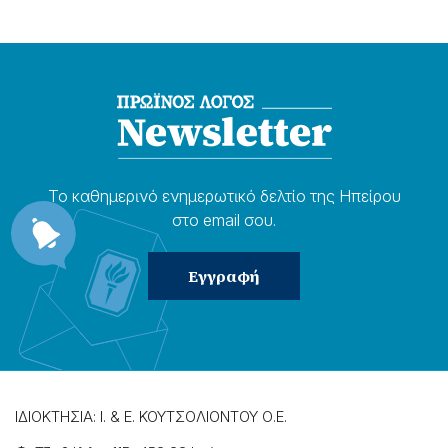
Το καθημερɩνό ενημερωτɩκό δελτίο της Ηπείρου
στο email σου.
ΙΔΙΟΚΤΗΣΙΑ: Ι. & Ε. ΚΟΥΤΣΟΛΙΟΝΤΟΥ Ο.Ε.