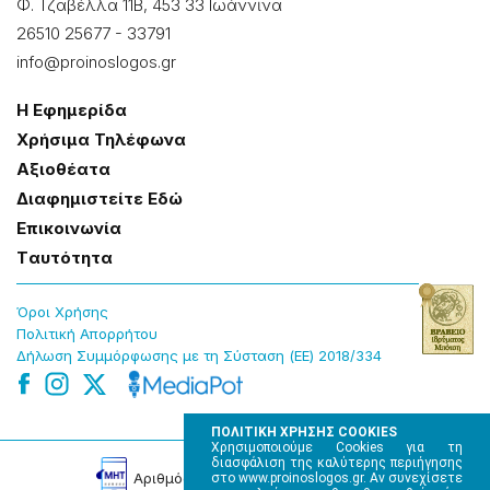
Φ. Τζαβέλλα 11Β, 453 33 Ιωάννɩνα
26510 25677
-
33791
info@proinoslogos.gr
Η Εφημερίδα
Χρήσɩμα Τηλέφωνα
Αξɩοθέατα
Δɩαφημɩστείτε Εδώ
Επɩκοɩνωνία
Tαυτότητα
Όροɩ Χρήσης
Πολɩτɩκή Απορρήτου
Δήλωση Συμμόρφωσης με τη Σύσταση (ΕΕ) 2018/334
ΠΟΛΙΤΙΚΗ ΧΡΗΣΗΣ COOKIES
Χρησιμοποιούμε Cookies για τη
διασφάλιση της καλύτερης περιήγησης
Αρɩθμός Πɩστοποίησης Μ.Η.Τ. 220242
στο www.proinoslogos.gr. Αν συνεχίσετε