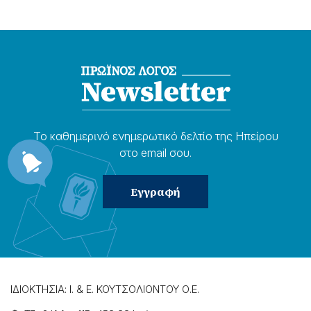
Το καθημερɩνό ενημερωτɩκό δελτίο της Ηπείρου
στο email σου.
ΙΔΙΟΚΤΗΣΙΑ: Ι. & Ε. ΚΟΥΤΣΟΛΙΟΝΤΟΥ Ο.Ε.