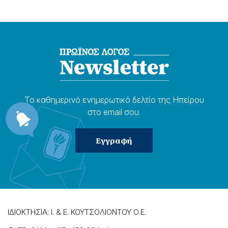
Το καθημερɩνό ενημερωτɩκό δελτίο της Ηπείρου
στο email σου.
ΙΔΙΟΚΤΗΣΙΑ: Ι. & Ε. ΚΟΥΤΣΟΛΙΟΝΤΟΥ Ο.Ε.