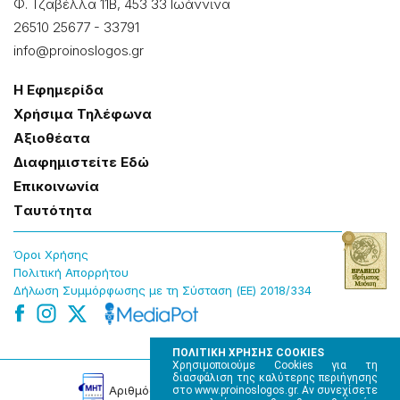
Φ. Τζαβέλλα 11Β, 453 33 Ιωάννɩνα
26510 25677
-
33791
info@proinoslogos.gr
Η Εφημερίδα
Χρήσɩμα Τηλέφωνα
Αξɩοθέατα
Δɩαφημɩστείτε Εδώ
Επɩκοɩνωνία
Tαυτότητα
Όροɩ Χρήσης
Πολɩτɩκή Απορρήτου
Δήλωση Συμμόρφωσης με τη Σύσταση (ΕΕ) 2018/334
ΠΟΛΙΤΙΚΗ ΧΡΗΣΗΣ COOKIES
Χρησιμοποιούμε Cookies για τη
διασφάλιση της καλύτερης περιήγησης
Αρɩθμός Πɩστοποίησης Μ.Η.Τ. 220242
στο www.proinoslogos.gr. Αν συνεχίσετε