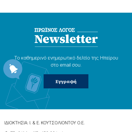
Το καθημερɩνό ενημερωτɩκό δελτίο της Ηπείρου
στο email σου.
ΙΔΙΟΚΤΗΣΙΑ: Ι. & Ε. ΚΟΥΤΣΟΛΙΟΝΤΟΥ Ο.Ε.