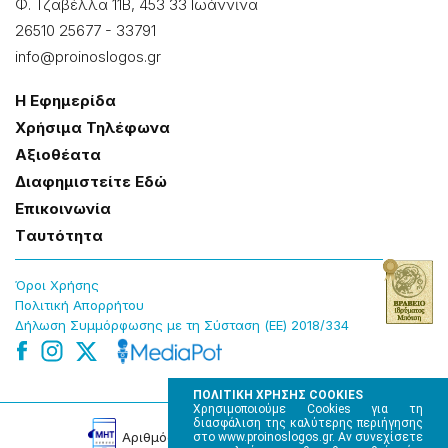
Φ. Τζαβέλλα 11Β, 453 33 Ιωάννɩνα
26510 25677
-
33791
info@proinoslogos.gr
Η Εφημερίδα
Χρήσɩμα Τηλέφωνα
Αξɩοθέατα
Δɩαφημɩστείτε Εδώ
Επɩκοɩνωνία
Tαυτότητα
Όροɩ Χρήσης
Πολɩτɩκή Απορρήτου
Δήλωση Συμμόρφωσης με τη Σύσταση (ΕΕ) 2018/334
ΠΟΛΙΤΙΚΗ ΧΡΗΣΗΣ COOKIES
Χρησιμοποιούμε Cookies για τη
διασφάλιση της καλύτερης περιήγησης
Αρɩθμός Πɩστοποίησης Μ.Η.Τ. 220242
στο www.proinoslogos.gr. Αν συνεχίσετε