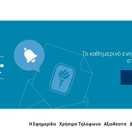
Το καθημερɩνό ενη
σ
Η Εφημερίδα
Χρήσɩμα Τηλέφωνα
Αξɩοθέατα