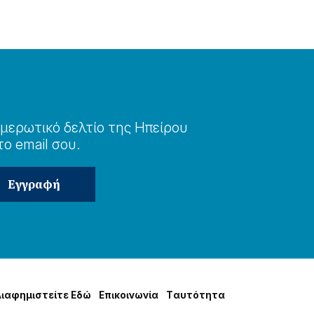
μερωτɩκό δελτίο της Ηπείρου
το email σου.
Δɩαφημɩστείτε Εδώ
Επɩκοɩνωνία
Tαυτότητα