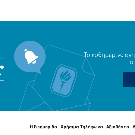
Το καθημερɩνό ενη
σ
Η Εφημερίδα
Χρήσɩμα Τηλέφωνα
Αξɩοθέατα