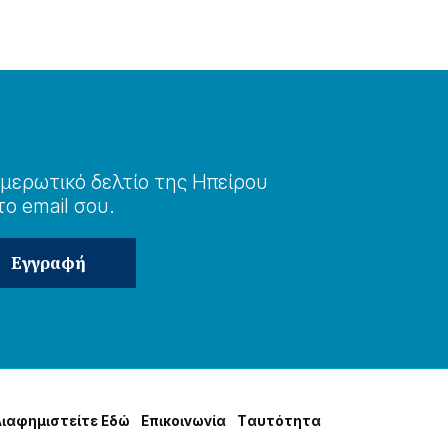
μερωτɩκό δελτίο της Ηπείρου
το email σου.
Δɩαφημɩστείτε Εδώ
Επɩκοɩνωνία
Tαυτότητα