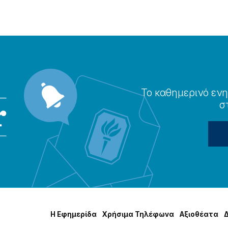
Το καθημερɩνό ενη
σ
Η Εφημερίδα
Χρήσɩμα Τηλέφωνα
Αξɩοθέατα