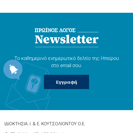
Το καθημερɩνό ενημερωτɩκό δελτίο της Ηπείρου
στο email σου.
ΙΔΙΟΚΤΗΣΙΑ: Ι. & Ε. ΚΟΥΤΣΟΛΙΟΝΤΟΥ Ο.Ε.