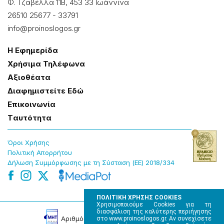
Φ. Τζαβέλλα 11Β, 453 33 Ιωάννɩνα
26510 25677
-
33791
info@proinoslogos.gr
Η Εφημερίδα
Χρήσɩμα Τηλέφωνα
Αξɩοθέατα
Δɩαφημɩστείτε Εδώ
Επɩκοɩνωνία
Tαυτότητα
Όροɩ Χρήσης
Πολɩτɩκή Απορρήτου
Δήλωση Συμμόρφωσης με τη Σύσταση (ΕΕ) 2018/334
ΠΟΛΙΤΙΚΗ ΧΡΗΣΗΣ COOKIES
Χρησιμοποιούμε Cookies για τη
διασφάλιση της καλύτερης περιήγησης
Αρɩθμός Πɩστοποίησης Μ.Η.Τ. 220242
στο www.proinoslogos.gr. Αν συνεχίσετε