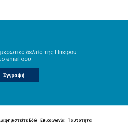
μερωτɩκό δελτίο της Ηπείρου
το email σου.
Δɩαφημɩστείτε Εδώ
Επɩκοɩνωνία
Tαυτότητα