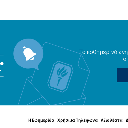
Το καθημερɩνό ενη
σ
Η Εφημερίδα
Χρήσɩμα Τηλέφωνα
Αξɩοθέατα