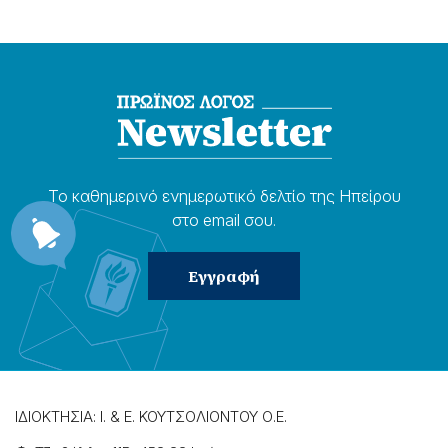
Το καθημερɩνό ενημερωτɩκό δελτίο της Ηπείρου
στο email σου.
ΙΔΙΟΚΤΗΣΙΑ: Ι. & Ε. ΚΟΥΤΣΟΛΙΟΝΤΟΥ Ο.Ε.