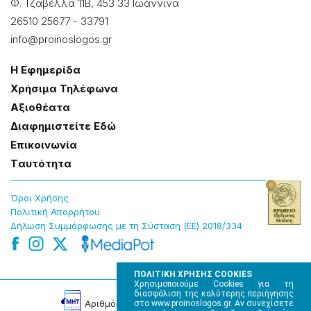
Φ. Τζαβέλλα 11Β, 453 33 Ιωάννɩνα
26510 25677
-
33791
info@proinoslogos.gr
Η Εφημερίδα
Χρήσɩμα Τηλέφωνα
Αξɩοθέατα
Δɩαφημɩστείτε Εδώ
Επɩκοɩνωνία
Tαυτότητα
Όροɩ Χρήσης
Πολɩτɩκή Απορρήτου
Δήλωση Συμμόρφωσης με τη Σύσταση (ΕΕ) 2018/334
ΠΟΛΙΤΙΚΗ ΧΡΗΣΗΣ COOKIES
Χρησιμοποιούμε Cookies για τη
διασφάλιση της καλύτερης περιήγησης
Αρɩθμός Πɩστοποίησης Μ.Η.Τ. 220242
στο www.proinoslogos.gr. Αν συνεχίσετε