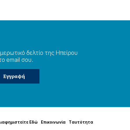
μερωτɩκό δελτίο της Ηπείρου
το email σου.
Δɩαφημɩστείτε Εδώ
Επɩκοɩνωνία
Tαυτότητα