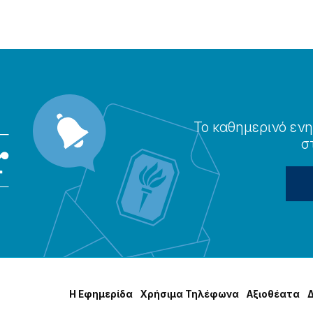
Το καθημερɩνό ενη
σ
Η Εφημερίδα
Χρήσɩμα Τηλέφωνα
Αξɩοθέατα