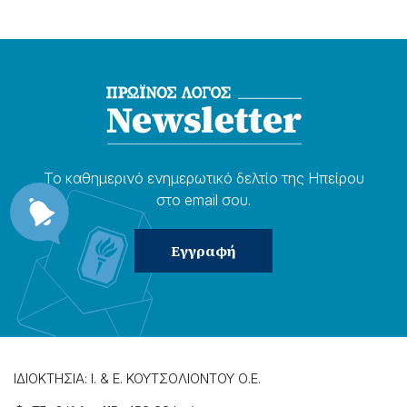
Το καθημερɩνό ενημερωτɩκό δελτίο της Ηπείρου
στο email σου.
ΙΔΙΟΚΤΗΣΙΑ: Ι. & Ε. ΚΟΥΤΣΟΛΙΟΝΤΟΥ Ο.Ε.