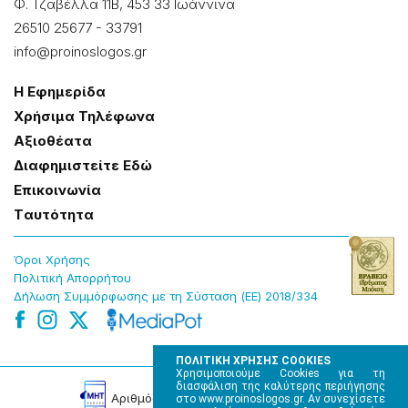
Φ. Τζαβέλλα 11Β, 453 33 Ιωάννɩνα
26510 25677
-
33791
info@proinoslogos.gr
Η Εφημερίδα
Χρήσɩμα Τηλέφωνα
Αξɩοθέατα
Δɩαφημɩστείτε Εδώ
Επɩκοɩνωνία
Tαυτότητα
Όροɩ Χρήσης
Πολɩτɩκή Απορρήτου
Δήλωση Συμμόρφωσης με τη Σύσταση (ΕΕ) 2018/334
ΠΟΛΙΤΙΚΗ ΧΡΗΣΗΣ COOKIES
Χρησιμοποιούμε Cookies για τη
διασφάλιση της καλύτερης περιήγησης
Αρɩθμός Πɩστοποίησης Μ.Η.Τ. 220242
στο www.proinoslogos.gr. Αν συνεχίσετε