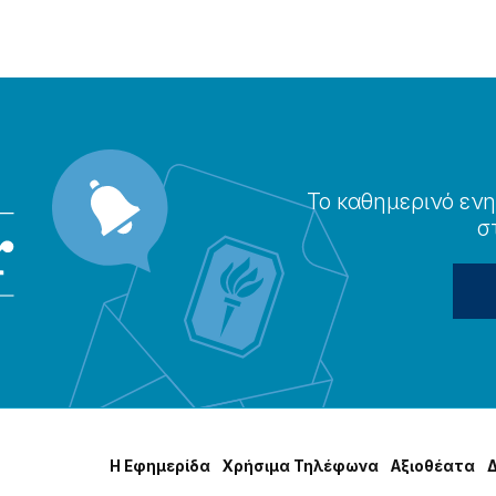
Το καθημερɩνό ενη
σ
Η Εφημερίδα
Χρήσɩμα Τηλέφωνα
Αξɩοθέατα