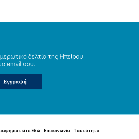
μερωτɩκό δελτίο της Ηπείρου
το email σου.
Δɩαφημɩστείτε Εδώ
Επɩκοɩνωνία
Tαυτότητα