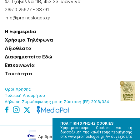
Φ. Τζαβέλλα 11Β, 453 33 Ιωάννɩνα
26510 25677
-
33791
info@proinoslogos.gr
Η Εφημερίδα
Χρήσɩμα Τηλέφωνα
Αξɩοθέατα
Δɩαφημɩστείτε Εδώ
Επɩκοɩνωνία
Tαυτότητα
Όροɩ Χρήσης
Πολɩτɩκή Απορρήτου
Δήλωση Συμμόρφωσης με τη Σύσταση (ΕΕ) 2018/334
ΠΟΛΙΤΙΚΗ ΧΡΗΣΗΣ COOKIES
Χρησιμοποιούμε Cookies για τη
διασφάλιση της καλύτερης περιήγησης
Αρɩθμός Πɩστοποίησης Μ.Η.Τ. 220242
στο www.proinoslogos.gr. Αν συνεχίσετε