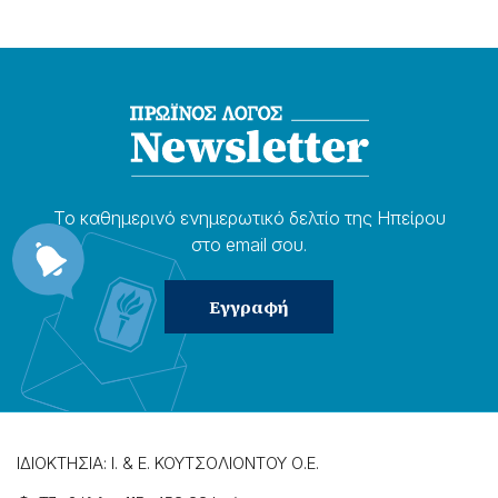
Το καθημερɩνό ενημερωτɩκό δελτίο της Ηπείρου
στο email σου.
ΙΔΙΟΚΤΗΣΙΑ: Ι. & Ε. ΚΟΥΤΣΟΛΙΟΝΤΟΥ Ο.Ε.