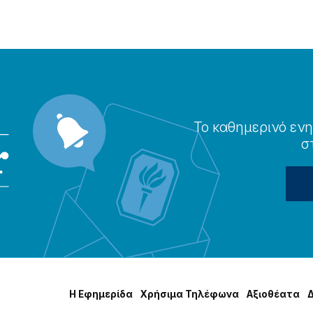
Το καθημερɩνό ενη
σ
Η Εφημερίδα
Χρήσɩμα Τηλέφωνα
Αξɩοθέατα