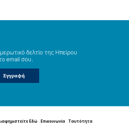
μερωτɩκό δελτίο της Ηπείρου
το email σου.
Δɩαφημɩστείτε Εδώ
Επɩκοɩνωνία
Tαυτότητα