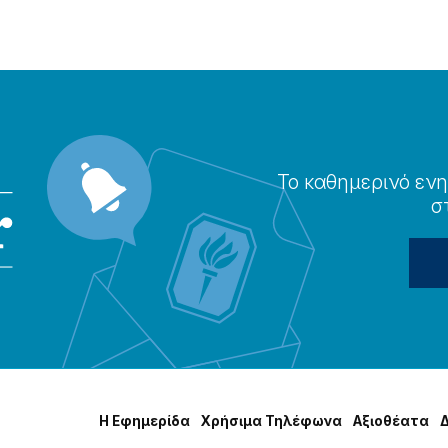
Το καθημερɩνό ενη
σ
Η Εφημερίδα
Χρήσɩμα Τηλέφωνα
Αξɩοθέατα