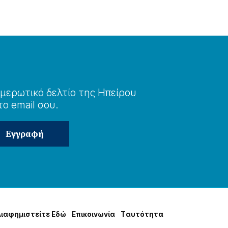
μερωτɩκό δελτίο της Ηπείρου
το email σου.
Δɩαφημɩστείτε Εδώ
Επɩκοɩνωνία
Tαυτότητα