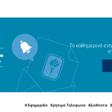
Το καθημερɩνό ενη
σ
Η Εφημερίδα
Χρήσɩμα Τηλέφωνα
Αξɩοθέατα