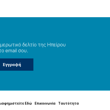
μερωτɩκό δελτίο της Ηπείρου
το email σου.
Δɩαφημɩστείτε Εδώ
Επɩκοɩνωνία
Tαυτότητα