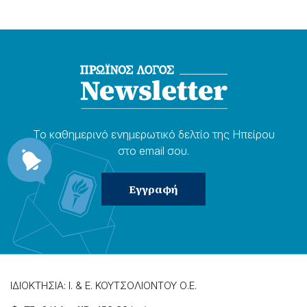
Το καθημερɩνό ενημερωτɩκό δελτίο της Ηπείρου
στο email σου.
ΙΔΙΟΚΤΗΣΙΑ: Ι. & Ε. ΚΟΥΤΣΟΛΙΟΝΤΟΥ Ο.Ε.