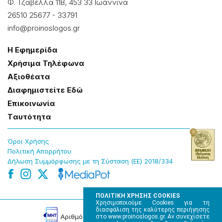
Φ. Τζαβέλλα 11Β, 453 33 Ιωάννɩνα
26510 25677
-
33791
info@proinoslogos.gr
Η Εφημερίδα
Χρήσɩμα Τηλέφωνα
Αξɩοθέατα
Δɩαφημɩστείτε Εδώ
Επɩκοɩνωνία
Tαυτότητα
Όροɩ Χρήσης
Πολɩτɩκή Απορρήτου
Δήλωση Συμμόρφωσης με τη Σύσταση (ΕΕ) 2018/334
ΠΟΛΙΤΙΚΗ ΧΡΗΣΗΣ COOKIES
Χρησιμοποιούμε Cookies για τη
διασφάλιση της καλύτερης περιήγησης
Αρɩθμός Πɩστοποίησης Μ.Η.Τ. 220242
στο www.proinoslogos.gr. Αν συνεχίσετε