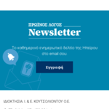
Το καθημερɩνό ενημερωτɩκό δελτίο της Ηπείρου
στο email σου.
ΙΔΙΟΚΤΗΣΙΑ: Ι. & Ε. ΚΟΥΤΣΟΛΙΟΝΤΟΥ Ο.Ε.