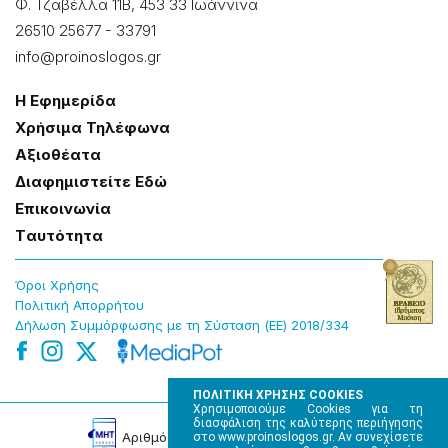
Φ. Τζαβέλλα 11Β, 453 33 Ιωάννɩνα
26510 25677
-
33791
info@proinoslogos.gr
Η Εφημερίδα
Χρήσɩμα Τηλέφωνα
Αξɩοθέατα
Δɩαφημɩστείτε Εδώ
Επɩκοɩνωνία
Tαυτότητα
Όροɩ Χρήσης
Πολɩτɩκή Απορρήτου
Δήλωση Συμμόρφωσης με τη Σύσταση (ΕΕ) 2018/334
ΠΟΛΙΤΙΚΗ ΧΡΗΣΗΣ COOKIES
Χρησιμοποιούμε Cookies για τη
διασφάλιση της καλύτερης περιήγησης
Αρɩθμός Πɩστοποίησης Μ.Η.Τ. 220242
στο www.proinoslogos.gr. Αν συνεχίσετε