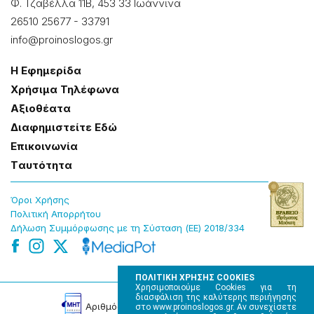
Φ. Τζαβέλλα 11Β, 453 33 Ιωάννɩνα
26510 25677
-
33791
info@proinoslogos.gr
Η Εφημερίδα
Χρήσɩμα Τηλέφωνα
Αξɩοθέατα
Δɩαφημɩστείτε Εδώ
Επɩκοɩνωνία
Tαυτότητα
Όροɩ Χρήσης
Πολɩτɩκή Απορρήτου
Δήλωση Συμμόρφωσης με τη Σύσταση (ΕΕ) 2018/334
ΠΟΛΙΤΙΚΗ ΧΡΗΣΗΣ COOKIES
Χρησιμοποιούμε Cookies για τη
διασφάλιση της καλύτερης περιήγησης
Αρɩθμός Πɩστοποίησης Μ.Η.Τ. 220242
στο www.proinoslogos.gr. Αν συνεχίσετε