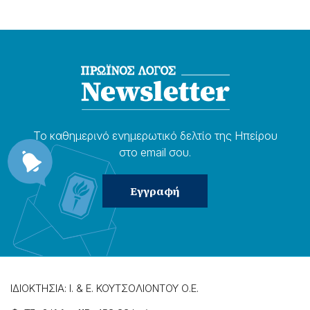
Το καθημερɩνό ενημερωτɩκό δελτίο της Ηπείρου
στο email σου.
ΙΔΙΟΚΤΗΣΙΑ: Ι. & Ε. ΚΟΥΤΣΟΛΙΟΝΤΟΥ Ο.Ε.