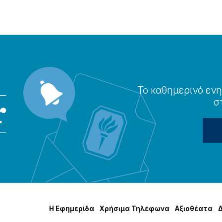
Το καθημερɩνό ενη
σ
Η Εφημερίδα
Χρήσɩμα Τηλέφωνα
Αξɩοθέατα