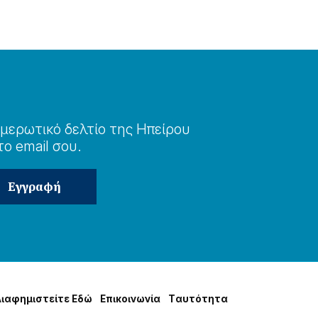
μερωτɩκό δελτίο της Ηπείρου
το email σου.
Δɩαφημɩστείτε Εδώ
Επɩκοɩνωνία
Tαυτότητα